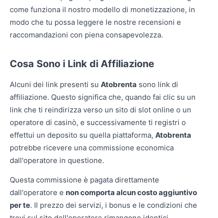
come funziona il nostro modello di monetizzazione, in
modo che tu possa leggere le nostre recensioni e
raccomandazioni con piena consapevolezza.
Cosa Sono i Link di Affiliazione
Alcuni dei link presenti su
Atobrenta
sono link di
affiliazione. Questo significa che, quando fai clic su un
link che ti reindirizza verso un sito di slot online o un
operatore di casinò, e successivamente ti registri o
effettui un deposito su quella piattaforma,
Atobrenta
potrebbe ricevere una commissione economica
dall'operatore in questione.
Questa commissione è pagata direttamente
dall'operatore e
non comporta alcun costo aggiuntivo
per te
. Il prezzo dei servizi, i bonus e le condizioni che
trovi sul sito dell'operatore rimangono identici,