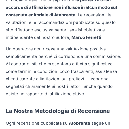
accordo di affiliazione non influisce in alcun modo sul
contenuto editoriale di Atobrenta
. Le recensioni, le
valutazioni e le raccomandazioni pubblicate su questo
sito riflettono esclusivamente l'analisi obiettiva e
indipendente del nostro autore,
Marco Ferretti
.
Un operatore non riceve una valutazione positiva
semplicemente perché ci corrisponde una commissione.
Al contrario, siti che presentano criticità significative —
come termini e condizioni poco trasparenti, assistenza
clienti carente o limitazioni sui prelievi — vengono
segnalati chiaramente ai nostri lettori, anche quando
esiste un rapporto di affiliazione attivo.
La Nostra Metodologia di Recensione
Ogni recensione pubblicata su
Atobrenta
segue un