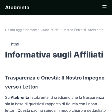
☰
Atobrenta
Ultimo aggiornamento: June 2026 — Marco Ferretti, Atobrenta
```html
Informativa sugli Affiliati
Trasparenza e Onestà: Il Nostro Impegno
verso i Lettori
Su
Atobrenta
(atobrenta.it) crediamo che la trasparenza
sia la base di qualsiasi rapporto di fiducia con i nostri
lettori. Questa pagina spiega in modo chiaro e dettagliato